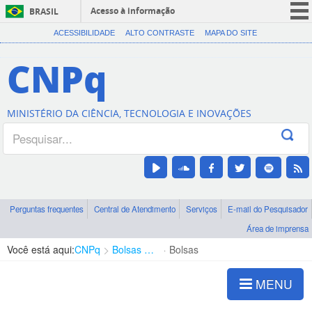
Acesso à informação
BRASIL
CORONAVÍRUS (COVID-19)
ACESSIBILIDADE
ALTO CONTRASTE
MAPA DO SITE
Participe
CNPq
Serviços
Legislação
MINISTÉRIO DA CIÊNCIA, TECNOLOGIA E INOVAÇÕES
Canais
Perguntas frequentes
Central de Atendimento
Serviços
E-mail do Pesquisador
Área de imprensa
Você está aqui:
CNPq
Bolsas e Auxílios Vigentes
Bolsas
MENU