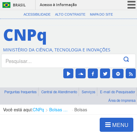
Acesso à informação
BRASIL
CORONAVÍRUS (COVID-19)
ACESSIBILIDADE
ALTO CONTRASTE
MAPA DO SITE
Participe
CNPq
Serviços
Legislação
MINISTÉRIO DA CIÊNCIA, TECNOLOGIA E INOVAÇÕES
Canais
Perguntas frequentes
Central de Atendimento
Serviços
E-mail do Pesquisador
Área de imprensa
Você está aqui:
CNPq
Bolsas e Auxílios Vigentes
Bolsas
MENU