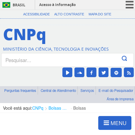
Acesso à informação
BRASIL
CORONAVÍRUS (COVID-19)
ACESSIBILIDADE
ALTO CONTRASTE
MAPA DO SITE
Participe
CNPq
Serviços
Legislação
MINISTÉRIO DA CIÊNCIA, TECNOLOGIA E INOVAÇÕES
Canais
Perguntas frequentes
Central de Atendimento
Serviços
E-mail do Pesquisador
Área de imprensa
Você está aqui:
CNPq
Bolsas e Auxílios Vigentes
Bolsas
MENU