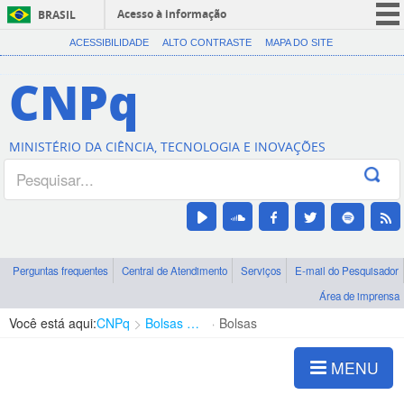
Acesso à informação
BRASIL
CORONAVÍRUS (COVID-19)
ACESSIBILIDADE
ALTO CONTRASTE
MAPA DO SITE
Participe
CNPq
Serviços
Legislação
MINISTÉRIO DA CIÊNCIA, TECNOLOGIA E INOVAÇÕES
Canais
Perguntas frequentes
Central de Atendimento
Serviços
E-mail do Pesquisador
Área de imprensa
Você está aqui:
CNPq
Bolsas e Auxílios Vigentes
Bolsas
MENU