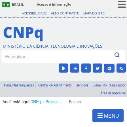
Acesso à informação
BRASIL
CORONAVÍRUS (COVID-19)
ACESSIBILIDADE
ALTO CONTRASTE
MAPA DO SITE
Participe
CNPq
Serviços
Legislação
MINISTÉRIO DA CIÊNCIA, TECNOLOGIA E INOVAÇÕES
Canais
Perguntas frequentes
Central de Atendimento
Serviços
E-mail do Pesquisador
Área de imprensa
Você está aqui:
CNPq
Bolsas e Auxílios Vigentes
Bolsas
MENU