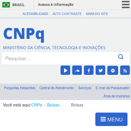
Acesso à informação
BRASIL
CORONAVÍRUS (COVID-19)
ACESSIBILIDADE
ALTO CONTRASTE
MAPA DO SITE
Participe
CNPq
Serviços
Legislação
MINISTÉRIO DA CIÊNCIA, TECNOLOGIA E INOVAÇÕES
Canais
Perguntas frequentes
Central de Atendimento
Serviços
E-mail do Pesquisador
Área de imprensa
Você está aqui:
CNPq
Bolsas e Auxílios Vigentes
Bolsas
MENU