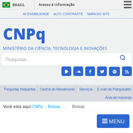
Acesso à informação
BRASIL
CORONAVÍRUS (COVID-19)
ACESSIBILIDADE
ALTO CONTRASTE
MAPA DO SITE
Participe
CNPq
Serviços
Legislação
MINISTÉRIO DA CIÊNCIA, TECNOLOGIA E INOVAÇÕES
Canais
Perguntas frequentes
Central de Atendimento
Serviços
E-mail do Pesquisador
Área de imprensa
Você está aqui:
CNPq
Bolsas e Auxílios Vigentes
Bolsas
MENU