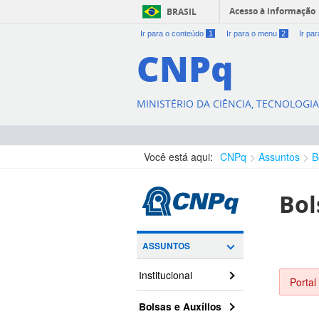
Acesso à informação
BRASIL
Ir para o conteúdo
1
Ir para o menu
2
Ir pa
CNPq
MINISTÉRIO DA CIÊNCIA, TECNOLOGI
Você está aqui:
CNPq
Assuntos
B
Bol
ASSUNTOS
Institucional
Portal
Bolsas e Auxílios