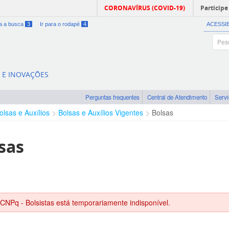
CORONAVÍRUS (COVID-19)
Participe
ra a busca
3
Ir para o rodapé
4
ACESSI
A E INOVAÇÕES
Perguntas frequentes
Central de Atendimento
Serv
olsas e Auxílios
Bolsas e Auxílios Vigentes
Bolsas
sas
 CNPq - Bolsistas está temporariamente indisponível.