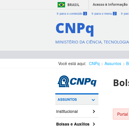
Acesso à informação
BRASIL
Ir para o conteúdo
1
Ir para o menu
2
Ir pa
CNPq
MINISTÉRIO DA CIÊNCIA, TECNOLOGI
Você está aqui:
CNPq
Assuntos
B
Bol
ASSUNTOS
Institucional
Portal
Bolsas e Auxílios