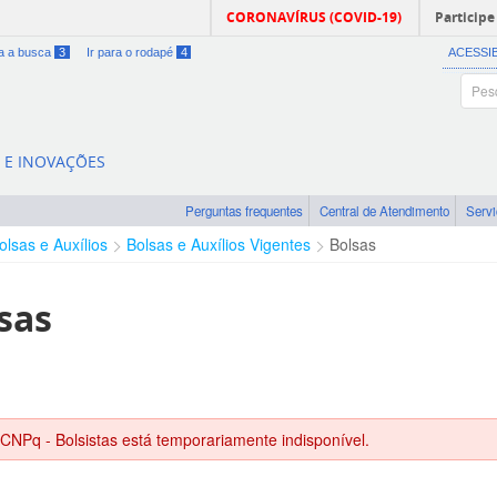
CORONAVÍRUS (COVID-19)
Participe
ra a busca
3
Ir para o rodapé
4
ACESSI
A E INOVAÇÕES
Perguntas frequentes
Central de Atendimento
Serv
olsas e Auxílios
Bolsas e Auxílios Vigentes
Bolsas
sas
 CNPq - Bolsistas está temporariamente indisponível.