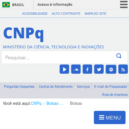
Acesso à informação
BRASIL
CORONAVÍRUS (COVID-19)
ACESSIBILIDADE
ALTO CONTRASTE
MAPA DO SITE
Participe
CNPq
Serviços
Legislação
MINISTÉRIO DA CIÊNCIA, TECNOLOGIA E INOVAÇÕES
Canais
Perguntas frequentes
Central de Atendimento
Serviços
E-mail do Pesquisador
Área de imprensa
Você está aqui:
CNPq
Bolsas e Auxílios Vigentes
Bolsas
MENU