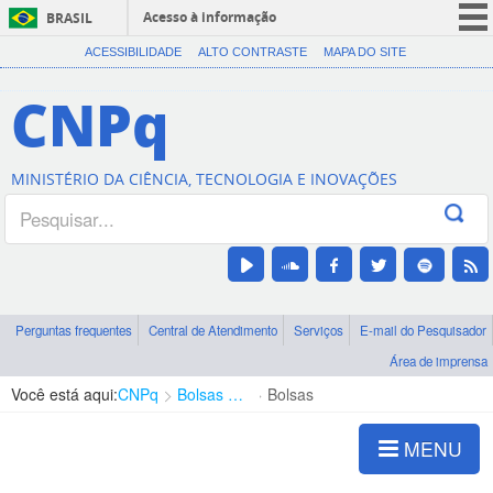
Acesso à informação
BRASIL
CORONAVÍRUS (COVID-19)
ACESSIBILIDADE
ALTO CONTRASTE
MAPA DO SITE
Participe
CNPq
Serviços
Legislação
MINISTÉRIO DA CIÊNCIA, TECNOLOGIA E INOVAÇÕES
Canais
Perguntas frequentes
Central de Atendimento
Serviços
E-mail do Pesquisador
Área de imprensa
Você está aqui:
CNPq
Bolsas e Auxílios Vigentes
Bolsas
MENU