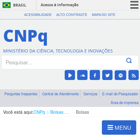
Acesso à informação
BRASIL
CORONAVÍRUS (COVID-19)
ACESSIBILIDADE
ALTO CONTRASTE
MAPA DO SITE
Participe
CNPq
Serviços
Legislação
MINISTÉRIO DA CIÊNCIA, TECNOLOGIA E INOVAÇÕES
Canais
Perguntas frequentes
Central de Atendimento
Serviços
E-mail do Pesquisador
Área de imprensa
Você está aqui:
CNPq
Bolsas e Auxílios Vigentes
Bolsas
MENU