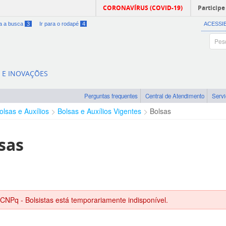
CORONAVÍRUS (COVID-19)
Participe
ra a busca
3
Ir para o rodapé
4
ACESSI
A E INOVAÇÕES
Perguntas frequentes
Central de Atendimento
Serv
olsas e Auxílios
Bolsas e Auxílios Vigentes
Bolsas
sas
 CNPq - Bolsistas está temporariamente indisponível.