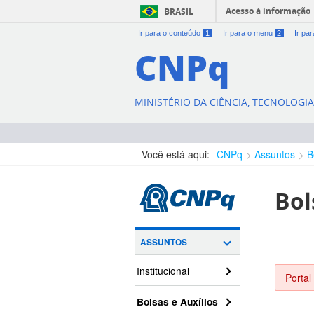
Acesso à informação
BRASIL
Ir para o conteúdo
1
Ir para o menu
2
Ir pa
CNPq
MINISTÉRIO DA CIÊNCIA, TECNOLOGI
Você está aqui:
CNPq
Assuntos
B
Bol
ASSUNTOS
Institucional
Portal
Bolsas e Auxílios