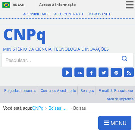
Acesso à informação
BRASIL
CORONAVÍRUS (COVID-19)
ACESSIBILIDADE
ALTO CONTRASTE
MAPA DO SITE
Participe
CNPq
Serviços
Legislação
MINISTÉRIO DA CIÊNCIA, TECNOLOGIA E INOVAÇÕES
Canais
Perguntas frequentes
Central de Atendimento
Serviços
E-mail do Pesquisador
Área de imprensa
Você está aqui:
CNPq
Bolsas e Auxílios Vigentes
Bolsas
MENU