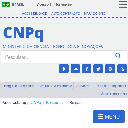
Acesso à informação
BRASIL
CORONAVÍRUS (COVID-19)
ACESSIBILIDADE
ALTO CONTRASTE
MAPA DO SITE
Participe
CNPq
Serviços
Legislação
MINISTÉRIO DA CIÊNCIA, TECNOLOGIA E INOVAÇÕES
Canais
Perguntas frequentes
Central de Atendimento
Serviços
E-mail do Pesquisador
Área de imprensa
Você está aqui:
CNPq
Bolsas e Auxílios Vigentes
Bolsas
MENU