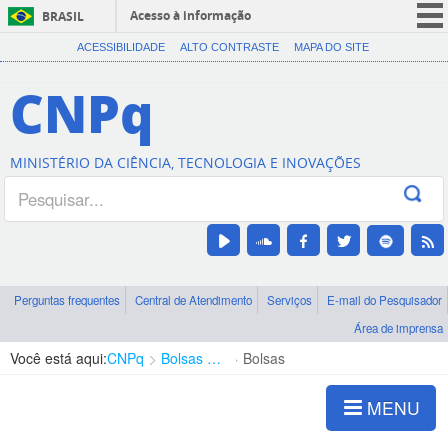
Acesso à informação
BRASIL
CORONAVÍRUS (COVID-19)
ACESSIBILIDADE
ALTO CONTRASTE
MAPA DO SITE
Participe
CNPq
Serviços
Legislação
MINISTÉRIO DA CIÊNCIA, TECNOLOGIA E INOVAÇÕES
Canais
Perguntas frequentes
Central de Atendimento
Serviços
E-mail do Pesquisador
Área de imprensa
Você está aqui:
CNPq
Bolsas e Auxílios Vigentes
Bolsas
MENU