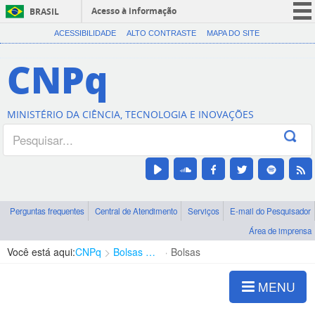
Acesso à informação
BRASIL
CORONAVÍRUS (COVID-19)
ACESSIBILIDADE
ALTO CONTRASTE
MAPA DO SITE
Participe
CNPq
Serviços
Legislação
MINISTÉRIO DA CIÊNCIA, TECNOLOGIA E INOVAÇÕES
Canais
Perguntas frequentes
Central de Atendimento
Serviços
E-mail do Pesquisador
Área de imprensa
Você está aqui:
CNPq
Bolsas e Auxílios Vigentes
Bolsas
MENU