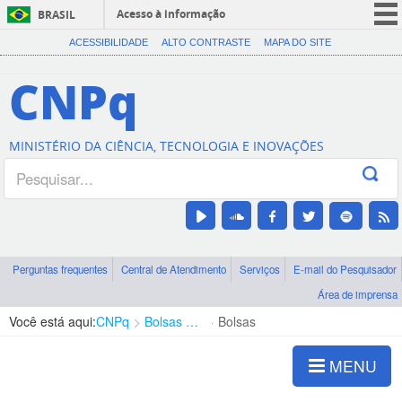
Acesso à informação
BRASIL
CORONAVÍRUS (COVID-19)
ACESSIBILIDADE
ALTO CONTRASTE
MAPA DO SITE
Participe
CNPq
Serviços
Legislação
MINISTÉRIO DA CIÊNCIA, TECNOLOGIA E INOVAÇÕES
Canais
Perguntas frequentes
Central de Atendimento
Serviços
E-mail do Pesquisador
Área de imprensa
Você está aqui:
CNPq
Bolsas e Auxílios Vigentes
Bolsas
MENU