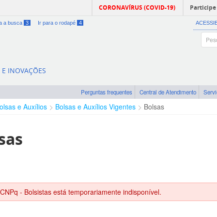
CORONAVÍRUS (COVID-19)
Participe
ra a busca
3
Ir para o rodapé
4
ACESSI
A E INOVAÇÕES
Perguntas frequentes
Central de Atendimento
Serv
olsas e Auxílios
Bolsas e Auxílios Vigentes
Bolsas
sas
 CNPq - Bolsistas está temporariamente indisponível.