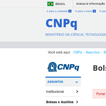
Acesso à informação
BRASIL
Ir para o conteúdo
1
Ir para o menu
2
Ir pa
CNPq
MINISTÉRIO DA CIÊNCIA, TECNOLOGI
Você está aqui:
CNPq
Assuntos
B
Bol
ASSUNTOS
Institucional
Portal
Bolsas e Auxílios