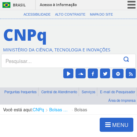
Acesso à informação
BRASIL
CORONAVÍRUS (COVID-19)
ACESSIBILIDADE
ALTO CONTRASTE
MAPA DO SITE
Participe
CNPq
Serviços
Legislação
MINISTÉRIO DA CIÊNCIA, TECNOLOGIA E INOVAÇÕES
Canais
Perguntas frequentes
Central de Atendimento
Serviços
E-mail do Pesquisador
Área de imprensa
Você está aqui:
CNPq
Bolsas e Auxílios Vigentes
Bolsas
MENU