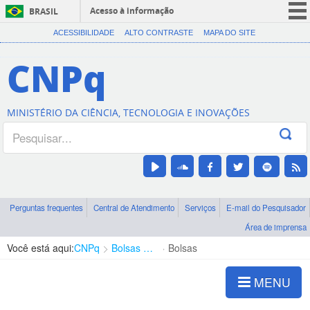
Acesso à informação
BRASIL
CORONAVÍRUS (COVID-19)
ACESSIBILIDADE
ALTO CONTRASTE
MAPA DO SITE
Participe
CNPq
Serviços
Legislação
MINISTÉRIO DA CIÊNCIA, TECNOLOGIA E INOVAÇÕES
Canais
Perguntas frequentes
Central de Atendimento
Serviços
E-mail do Pesquisador
Área de imprensa
Você está aqui:
CNPq
Bolsas e Auxílios Vigentes
Bolsas
MENU