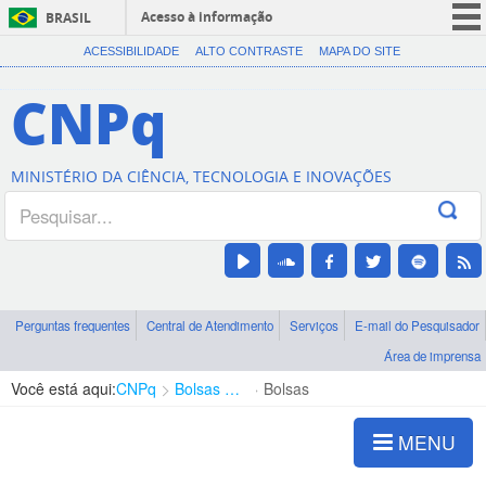
Acesso à informação
BRASIL
CORONAVÍRUS (COVID-19)
ACESSIBILIDADE
ALTO CONTRASTE
MAPA DO SITE
Participe
CNPq
Serviços
Legislação
MINISTÉRIO DA CIÊNCIA, TECNOLOGIA E INOVAÇÕES
Canais
Perguntas frequentes
Central de Atendimento
Serviços
E-mail do Pesquisador
Área de imprensa
Você está aqui:
CNPq
Bolsas e Auxílios Vigentes
Bolsas
MENU