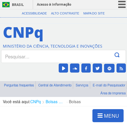
Acesso à informação
BRASIL
CORONAVÍRUS (COVID-19)
ACESSIBILIDADE
ALTO CONTRASTE
MAPA DO SITE
Participe
CNPq
Serviços
Legislação
MINISTÉRIO DA CIÊNCIA, TECNOLOGIA E INOVAÇÕES
Canais
Perguntas frequentes
Central de Atendimento
Serviços
E-mail do Pesquisador
Área de imprensa
Você está aqui:
CNPq
Bolsas e Auxílios Vigentes
Bolsas
MENU