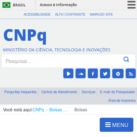
Acesso à informação
BRASIL
CORONAVÍRUS (COVID-19)
ACESSIBILIDADE
ALTO CONTRASTE
MAPA DO SITE
Participe
CNPq
Serviços
Legislação
MINISTÉRIO DA CIÊNCIA, TECNOLOGIA E INOVAÇÕES
Canais
Perguntas frequentes
Central de Atendimento
Serviços
E-mail do Pesquisador
Área de imprensa
Você está aqui:
CNPq
Bolsas e Auxílios Vigentes
Bolsas
MENU