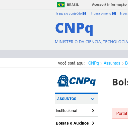
Acesso à informação
BRASIL
Ir para o conteúdo
1
Ir para o menu
2
Ir pa
CNPq
MINISTÉRIO DA CIÊNCIA, TECNOLOGI
Você está aqui:
CNPq
Assuntos
B
Bol
ASSUNTOS
Institucional
Portal
Bolsas e Auxílios