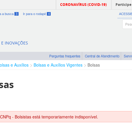
CORONAVÍRUS (COVID-19)
Participe
ra a busca
3
Ir para o rodapé
4
ACESSI
A E INOVAÇÕES
Perguntas frequentes
Central de Atendimento
Serv
olsas e Auxílios
Bolsas e Auxílios Vigentes
Bolsas
sas
 CNPq - Bolsistas está temporariamente indisponível.