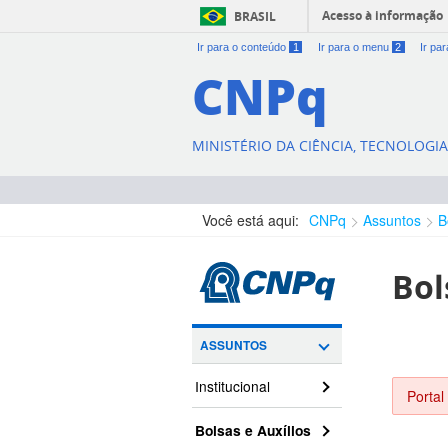
Acesso à informação
BRASIL
Ir para o conteúdo
1
Ir para o menu
2
Ir pa
CNPq
MINISTÉRIO DA CIÊNCIA, TECNOLOGI
Você está aqui:
CNPq
Assuntos
B
Bol
ASSUNTOS
Institucional
Portal
Bolsas e Auxílios