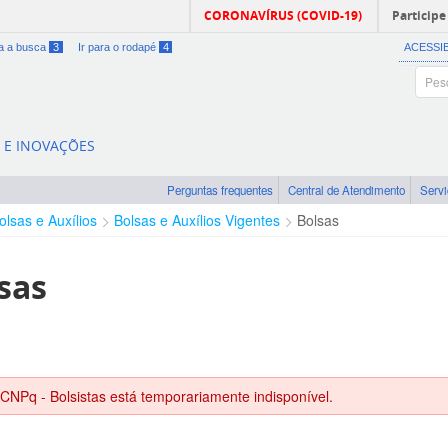
CORONAVÍRUS (COVID-19)
Participe
ra a busca
3
Ir para o rodapé
4
ACESSI
A E INOVAÇÕES
Perguntas frequentes
Central de Atendimento
Serv
olsas e Auxílios
Bolsas e Auxílios Vigentes
Bolsas
sas
 CNPq - Bolsistas está temporariamente indisponível.