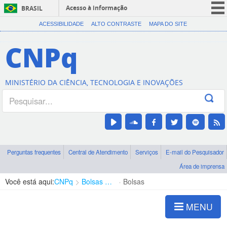
Acesso à informação
BRASIL
CORONAVÍRUS (COVID-19)
ACESSIBILIDADE
ALTO CONTRASTE
MAPA DO SITE
Participe
CNPq
Serviços
Legislação
MINISTÉRIO DA CIÊNCIA, TECNOLOGIA E INOVAÇÕES
Canais
Perguntas frequentes
Central de Atendimento
Serviços
E-mail do Pesquisador
Área de imprensa
Você está aqui:
CNPq
Bolsas e Auxílios Vigentes
Bolsas
MENU