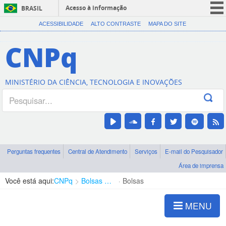
Acesso à informação
BRASIL
CORONAVÍRUS (COVID-19)
ACESSIBILIDADE
ALTO CONTRASTE
MAPA DO SITE
Participe
CNPq
Serviços
Legislação
MINISTÉRIO DA CIÊNCIA, TECNOLOGIA E INOVAÇÕES
Canais
Perguntas frequentes
Central de Atendimento
Serviços
E-mail do Pesquisador
Área de imprensa
Você está aqui:
CNPq
Bolsas e Auxílios Vigentes
Bolsas
MENU