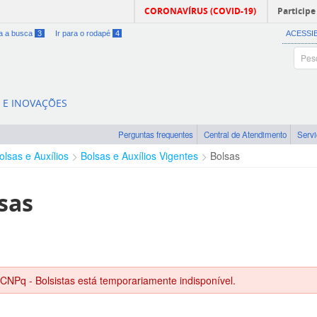
CORONAVÍRUS (COVID-19)
Participe
ra a busca
3
Ir para o rodapé
4
ACESSI
A E INOVAÇÕES
Perguntas frequentes
Central de Atendimento
Serv
olsas e Auxílios
Bolsas e Auxílios Vigentes
Bolsas
sas
 CNPq - Bolsistas está temporariamente indisponível.