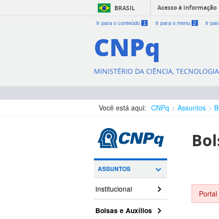
Acesso à informação
BRASIL
Ir para o conteúdo
1
Ir para o menu
2
Ir pa
CNPq
MINISTÉRIO DA CIÊNCIA, TECNOLOGI
Você está aqui:
CNPq
Assuntos
B
Bol
ASSUNTOS
Institucional
Portal
Bolsas e Auxílios