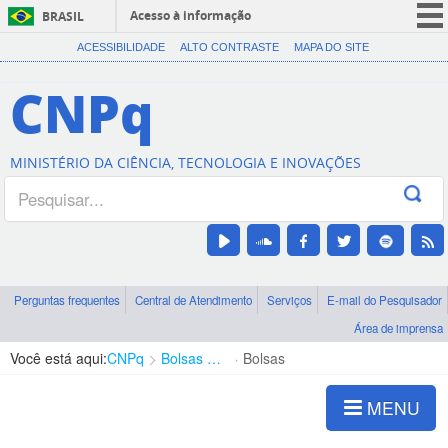
Acesso à informação
BRASIL
CORONAVÍRUS (COVID-19)
ACESSIBILIDADE
ALTO CONTRASTE
MAPA DO SITE
Participe
CNPq
Serviços
Legislação
MINISTÉRIO DA CIÊNCIA, TECNOLOGIA E INOVAÇÕES
Canais
Perguntas frequentes
Central de Atendimento
Serviços
E-mail do Pesquisador
Área de imprensa
Você está aqui:
CNPq
Bolsas e Auxílios Vigentes
Bolsas
MENU