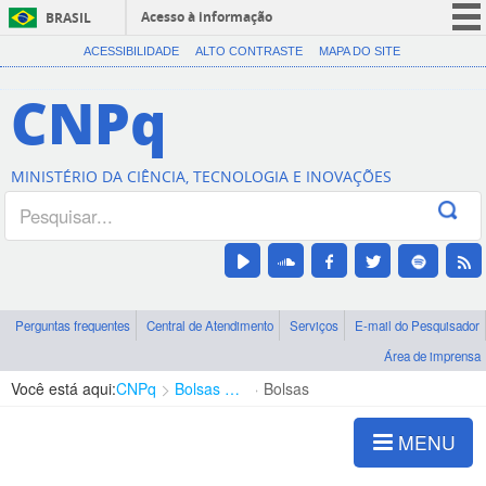
Acesso à informação
BRASIL
CORONAVÍRUS (COVID-19)
ACESSIBILIDADE
ALTO CONTRASTE
MAPA DO SITE
Participe
CNPq
Serviços
Legislação
MINISTÉRIO DA CIÊNCIA, TECNOLOGIA E INOVAÇÕES
Canais
Perguntas frequentes
Central de Atendimento
Serviços
E-mail do Pesquisador
Área de imprensa
Você está aqui:
CNPq
Bolsas e Auxílios Vigentes
Bolsas
MENU