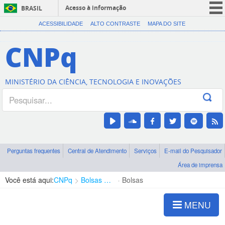
Acesso à informação
BRASIL
CORONAVÍRUS (COVID-19)
ACESSIBILIDADE
ALTO CONTRASTE
MAPA DO SITE
Participe
CNPq
Serviços
Legislação
MINISTÉRIO DA CIÊNCIA, TECNOLOGIA E INOVAÇÕES
Canais
Perguntas frequentes
Central de Atendimento
Serviços
E-mail do Pesquisador
Área de imprensa
Você está aqui:
CNPq
Bolsas e Auxílios Vigentes
Bolsas
MENU