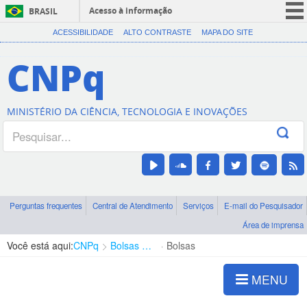
Acesso à informação
BRASIL
CORONAVÍRUS (COVID-19)
ACESSIBILIDADE
ALTO CONTRASTE
MAPA DO SITE
Participe
CNPq
Serviços
Legislação
MINISTÉRIO DA CIÊNCIA, TECNOLOGIA E INOVAÇÕES
Canais
Perguntas frequentes
Central de Atendimento
Serviços
E-mail do Pesquisador
Área de imprensa
Você está aqui:
CNPq
Bolsas e Auxílios Vigentes
Bolsas
MENU