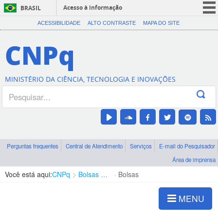
Acesso à informação
BRASIL
CORONAVÍRUS (COVID-19)
ACESSIBILIDADE
ALTO CONTRASTE
MAPA DO SITE
Participe
CNPq
Serviços
Legislação
MINISTÉRIO DA CIÊNCIA, TECNOLOGIA E INOVAÇÕES
Canais
Perguntas frequentes
Central de Atendimento
Serviços
E-mail do Pesquisador
Área de imprensa
Você está aqui:
CNPq
Bolsas e Auxílios Vigentes
Bolsas
MENU