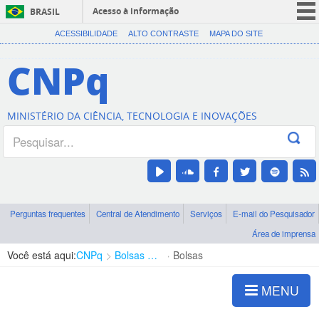
Acesso à informação
BRASIL
CORONAVÍRUS (COVID-19)
ACESSIBILIDADE
ALTO CONTRASTE
MAPA DO SITE
Participe
CNPq
Serviços
Legislação
MINISTÉRIO DA CIÊNCIA, TECNOLOGIA E INOVAÇÕES
Canais
Perguntas frequentes
Central de Atendimento
Serviços
E-mail do Pesquisador
Área de imprensa
Você está aqui:
CNPq
Bolsas e Auxílios Vigentes
Bolsas
MENU