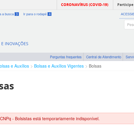
CORONAVÍRUS (COVID-19)
Participe
ra a busca
3
Ir para o rodapé
4
ACESSI
A E INOVAÇÕES
Perguntas frequentes
Central de Atendimento
Serv
olsas e Auxílios
Bolsas e Auxílios Vigentes
Bolsas
sas
 CNPq - Bolsistas está temporariamente indisponível.