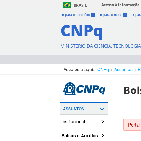
Acesso à informação
BRASIL
Ir para o conteúdo
1
Ir para o menu
2
Ir pa
CNPq
MINISTÉRIO DA CIÊNCIA, TECNOLOGI
Você está aqui:
CNPq
Assuntos
B
Bol
ASSUNTOS
Institucional
Portal
Bolsas e Auxílios