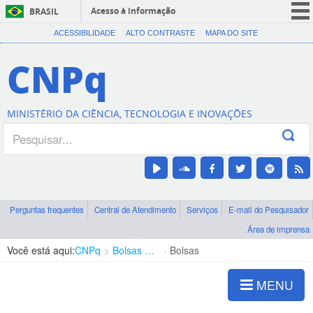
Acesso à informação
BRASIL
CORONAVÍRUS (COVID-19)
ACESSIBILIDADE
ALTO CONTRASTE
MAPA DO SITE
Participe
CNPq
Serviços
Legislação
MINISTÉRIO DA CIÊNCIA, TECNOLOGIA E INOVAÇÕES
Canais
Perguntas frequentes
Central de Atendimento
Serviços
E-mail do Pesquisador
Área de imprensa
Você está aqui:
CNPq
Bolsas e Auxílios Vigentes
Bolsas
MENU