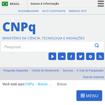
Acesso à informação
BRASIL
CORONAVÍRUS (COVID-19)
ACESSIBILIDADE
ALTO CONTRASTE
MAPA DO SITE
Participe
CNPq
Serviços
Legislação
MINISTÉRIO DA CIÊNCIA, TECNOLOGIA E INOVAÇÕES
Canais
Perguntas frequentes
Central de Atendimento
Serviços
E-mail do Pesquisador
Área de imprensa
Você está aqui:
CNPq
Bolsas e Auxílios Vigentes
Bolsas
MENU