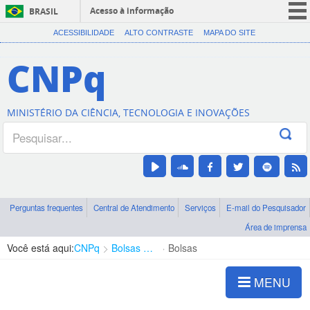
Acesso à informação
BRASIL
CORONAVÍRUS (COVID-19)
ACESSIBILIDADE
ALTO CONTRASTE
MAPA DO SITE
Participe
CNPq
Serviços
Legislação
MINISTÉRIO DA CIÊNCIA, TECNOLOGIA E INOVAÇÕES
Canais
Perguntas frequentes
Central de Atendimento
Serviços
E-mail do Pesquisador
Área de imprensa
Você está aqui:
CNPq
Bolsas e Auxílios Vigentes
Bolsas
MENU