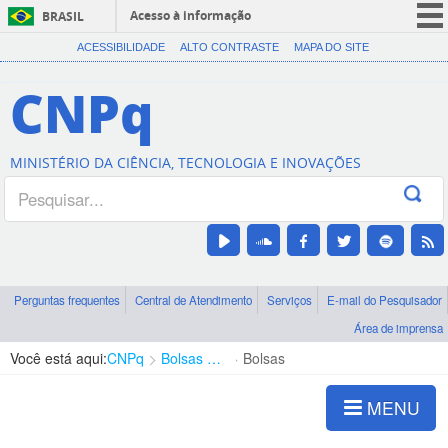
Acesso à informação
BRASIL
CORONAVÍRUS (COVID-19)
ACESSIBILIDADE
ALTO CONTRASTE
MAPA DO SITE
Participe
CNPq
Serviços
Legislação
MINISTÉRIO DA CIÊNCIA, TECNOLOGIA E INOVAÇÕES
Canais
Perguntas frequentes
Central de Atendimento
Serviços
E-mail do Pesquisador
Área de imprensa
Você está aqui:
CNPq
Bolsas e Auxílios Vigentes
Bolsas
MENU