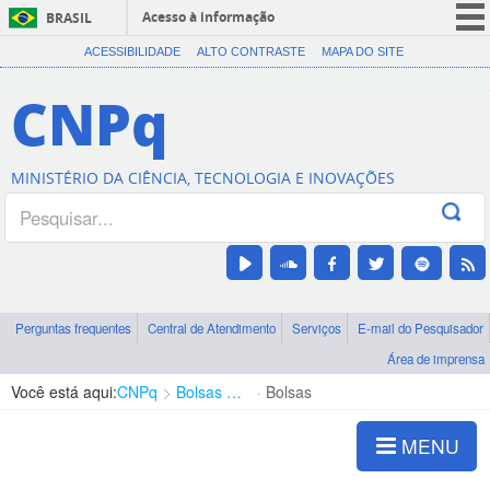
Acesso à informação
BRASIL
CORONAVÍRUS (COVID-19)
ACESSIBILIDADE
ALTO CONTRASTE
MAPA DO SITE
Participe
CNPq
Serviços
Legislação
MINISTÉRIO DA CIÊNCIA, TECNOLOGIA E INOVAÇÕES
Canais
Perguntas frequentes
Central de Atendimento
Serviços
E-mail do Pesquisador
Área de imprensa
Você está aqui:
CNPq
Bolsas e Auxílios Vigentes
Bolsas
MENU