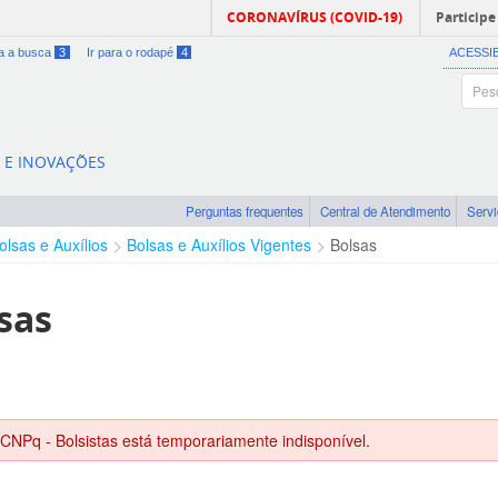
CORONAVÍRUS (COVID-19)
Participe
ra a busca
3
Ir para o rodapé
4
ACESSI
A E INOVAÇÕES
Perguntas frequentes
Central de Atendimento
Serv
olsas e Auxílios
Bolsas e Auxílios Vigentes
Bolsas
sas
 CNPq - Bolsistas está temporariamente indisponível.