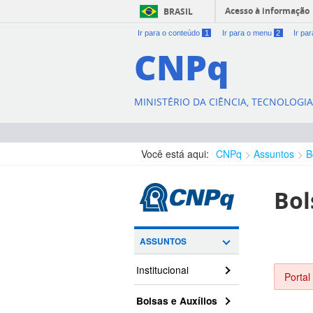
Acesso à informação
BRASIL
Ir para o conteúdo
1
Ir para o menu
2
Ir pa
CNPq
MINISTÉRIO DA CIÊNCIA, TECNOLOGI
Você está aqui:
CNPq
Assuntos
B
Bol
ASSUNTOS
Institucional
Portal
Bolsas e Auxílios