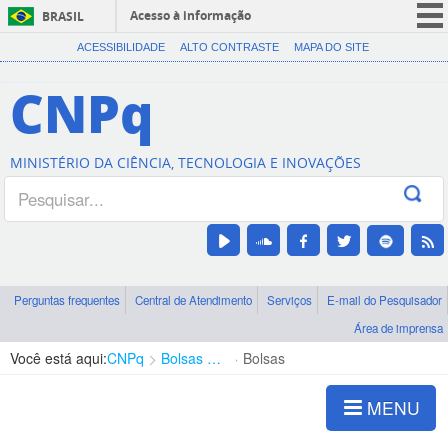
Acesso à informação
BRASIL
CORONAVÍRUS (COVID-19)
ACESSIBILIDADE
ALTO CONTRASTE
MAPA DO SITE
Participe
CNPq
Serviços
Legislação
MINISTÉRIO DA CIÊNCIA, TECNOLOGIA E INOVAÇÕES
Canais
Perguntas frequentes
Central de Atendimento
Serviços
E-mail do Pesquisador
Área de imprensa
Você está aqui:
CNPq
Bolsas e Auxílios Vigentes
Bolsas
MENU