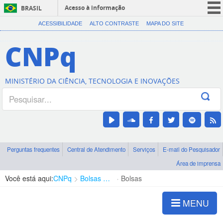
Acesso à informação
BRASIL
CORONAVÍRUS (COVID-19)
ACESSIBILIDADE
ALTO CONTRASTE
MAPA DO SITE
Participe
CNPq
Serviços
Legislação
MINISTÉRIO DA CIÊNCIA, TECNOLOGIA E INOVAÇÕES
Canais
Perguntas frequentes
Central de Atendimento
Serviços
E-mail do Pesquisador
Área de imprensa
Você está aqui:
CNPq
Bolsas e Auxílios Vigentes
Bolsas
MENU