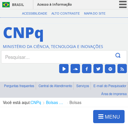
Acesso à informação
BRASIL
CORONAVÍRUS (COVID-19)
ACESSIBILIDADE
ALTO CONTRASTE
MAPA DO SITE
Participe
CNPq
Serviços
Legislação
MINISTÉRIO DA CIÊNCIA, TECNOLOGIA E INOVAÇÕES
Canais
Perguntas frequentes
Central de Atendimento
Serviços
E-mail do Pesquisador
Área de imprensa
Você está aqui:
CNPq
Bolsas e Auxílios Vigentes
Bolsas
MENU