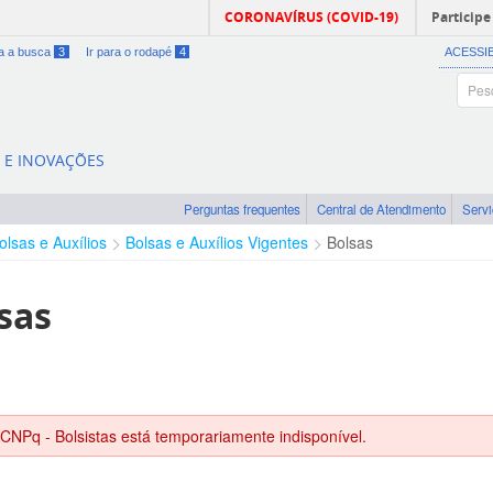
CORONAVÍRUS (COVID-19)
Participe
ra a busca
3
Ir para o rodapé
4
ACESSI
A E INOVAÇÕES
Perguntas frequentes
Central de Atendimento
Serv
olsas e Auxílios
Bolsas e Auxílios Vigentes
Bolsas
sas
 CNPq - Bolsistas está temporariamente indisponível.