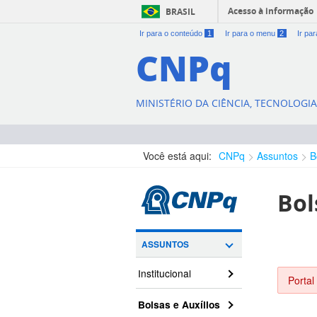
Acesso à informação
BRASIL
Ir para o conteúdo
1
Ir para o menu
2
Ir pa
CNPq
MINISTÉRIO DA CIÊNCIA, TECNOLOGI
Você está aqui:
CNPq
Assuntos
B
Bol
ASSUNTOS
Institucional
Portal
Bolsas e Auxílios