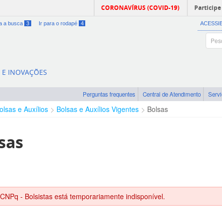
CORONAVÍRUS (COVID-19)
Participe
ra a busca
3
Ir para o rodapé
4
ACESSI
A E INOVAÇÕES
Perguntas frequentes
Central de Atendimento
Serv
olsas e Auxílios
Bolsas e Auxílios Vigentes
Bolsas
sas
 CNPq - Bolsistas está temporariamente indisponível.