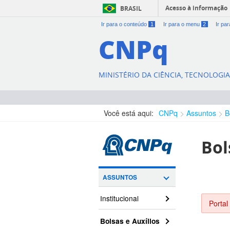
Acesso à informação
BRASIL
Ir para o conteúdo
1
Ir para o menu
2
Ir pa
CNPq
MINISTÉRIO DA CIÊNCIA, TECNOLOGI
Você está aqui:
CNPq
Assuntos
B
Bol
ASSUNTOS
Institucional
Portal
Bolsas e Auxílios