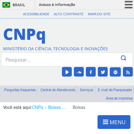
Acesso à informação
BRASIL
CORONAVÍRUS (COVID-19)
ACESSIBILIDADE
ALTO CONTRASTE
MAPA DO SITE
Participe
CNPq
Serviços
Legislação
MINISTÉRIO DA CIÊNCIA, TECNOLOGIA E INOVAÇÕES
Canais
Perguntas frequentes
Central de Atendimento
Serviços
E-mail do Pesquisador
Área de imprensa
Você está aqui:
CNPq
Bolsas e Auxílios Vigentes
Bolsas
MENU