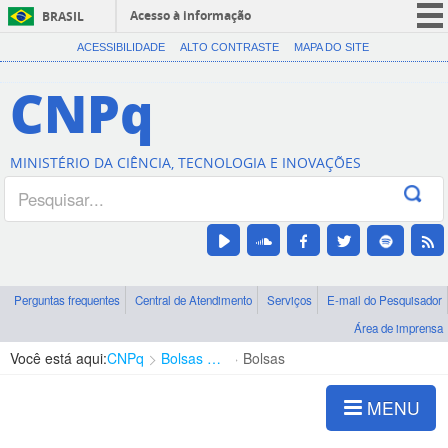
Acesso à informação
BRASIL
CORONAVÍRUS (COVID-19)
ACESSIBILIDADE
ALTO CONTRASTE
MAPA DO SITE
Participe
CNPq
Serviços
Legislação
MINISTÉRIO DA CIÊNCIA, TECNOLOGIA E INOVAÇÕES
Canais
Perguntas frequentes
Central de Atendimento
Serviços
E-mail do Pesquisador
Área de imprensa
Você está aqui:
CNPq
Bolsas e Auxílios Vigentes
Bolsas
MENU