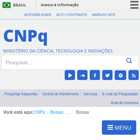
Acesso à informação
BRASIL
CORONAVÍRUS (COVID-19)
ACESSIBILIDADE
ALTO CONTRASTE
MAPA DO SITE
Participe
CNPq
Serviços
Legislação
MINISTÉRIO DA CIÊNCIA, TECNOLOGIA E INOVAÇÕES
Canais
Perguntas frequentes
Central de Atendimento
Serviços
E-mail do Pesquisador
Área de imprensa
Você está aqui:
CNPq
Bolsas e Auxílios Vigentes
Bolsas
MENU